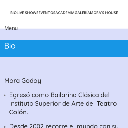
BIO
LIVE SHOWS
EVENTOS
ACADEMIA
GALERÍA
MORA’S HOUSE
contratar
Menu
Bio
Mora Godoy
Egresó como Bailarina Clásica del
Instituto Superior de Arte del
Teatro
Colón
.
Desde 2002 recorre el mundo con su